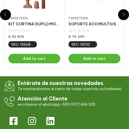
FERRETERÍA
FERRETERÍA
KIT CORTINA DUPLO MOGNO 2.5 MT (PQT C/ 5 UN)
SOPORTE ACO MULTIUSO BLANCO DECORATIVO
₲
52.800
₲
74.250
SKU: 13668
SKU: 14010
Add to cart
Add to cart
Entérate de nuestras novedades
Te mantendremos al tanto de todas nuestras actividades!
Atención al Cliente
escribenos al whatsapp +595 0972 444 925