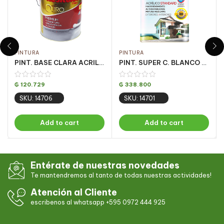
PINTURA
PINTURA
PINT. BASE CLARA ACRILICA OURO FOSCO 3.24LT
PINT. SUPER C. BLANCO FOSCO 18LT
₲
120.729
₲
338.800
SKU: 14706
SKU: 14701
Add to cart
Add to cart
Entérate de nuestras novedades
Te mantendremos al tanto de todas nuestras actividades!
Atención al Cliente
escribenos al whatsapp +595 0972 444 925