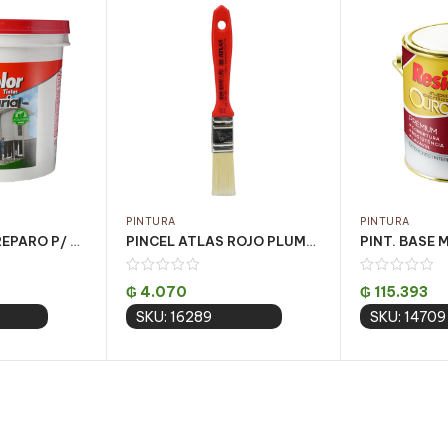
PINTURA
PINTURA
PINT. FONDO PREPARO P/ PARED ACQ 18LT
PINCEL ATLAS ROJO PLUMATEK BARNIZES 3/4″ ATLAS PQT C/ 12 UN (AT315/2)
₲
4.070
₲
115.393
SKU: 16289
SKU: 14709
 cart
Add to cart
Add 