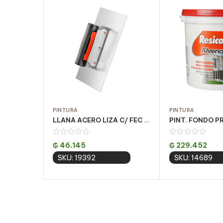
PINTURA
PINTURA
LLANA ACERO LIZA C/ FEC PQT 6UN 12 X25CM
₲
46.145
₲
229.452
SKU: 19392
SKU: 14689
Add to cart
Add to