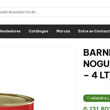
Vendedores
Catálogos
Marcas
Entre en Contac
BARN
NOGUE
– 4 L
AÑADIR A L
₲
131.80