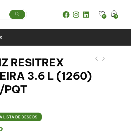
0
0
to
IZ RESITREX
IRA 3.6 L (1260)
T/PQT
A LISTA DE DESEOS
2