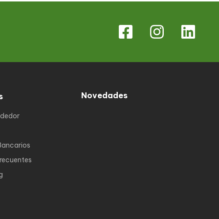
Novedades
s
ndedor
Bancarios
Frecuentes
g