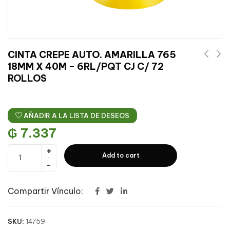
CINTA CREPE AUTO. AMARILLA 765
18MM X 40M – 6RL/PQT CJ C/ 72
ROLLOS
AÑADIR A LA LISTA DE DESEOS
₲
7.337
Add to cart
Compartir Vínculo:
SKU:
14759