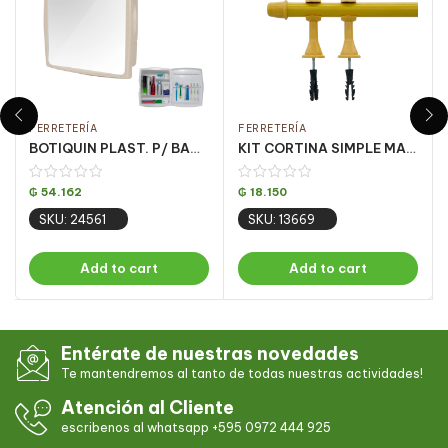
FERRETERÍA
FERRETERÍA
BOTIQUIN PLAST. P/ BANO BEIGE METASUL CJ C/ 4 UN
KIT CORTINA SIMPLE MARFIL 1.5 MT (PQT C/ 5 UN)
₲
54.162
₲
18.150
SKU: 24561
SKU: 13669
Add to cart
Add to cart
Entérate de nuestras novedades
Te mantendremos al tanto de todas nuestras actividades!
Atención al Cliente
escribenos al whatsapp +595 0972 444 925