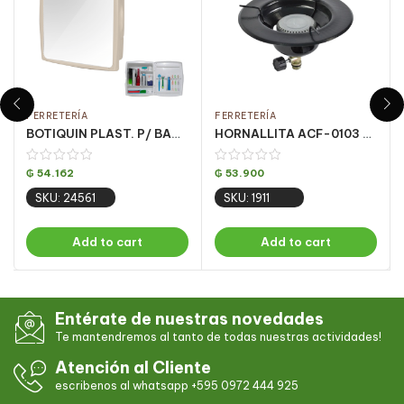
FERRETERÍA
FERRETERÍA
BOTIQUIN PLAST. P/ BANO BEIGE METASUL CJ C/ 4 UN
HORNALLITA ACF-0103 ALTA PRESION 20CM 1 HORN. CJ C/ 12 UN
₲
54.162
₲
53.900
SKU: 24561
SKU: 1911
Add to cart
Add to cart
Entérate de nuestras novedades
Te mantendremos al tanto de todas nuestras actividades!
Atención al Cliente
escribenos al whatsapp +595 0972 444 925