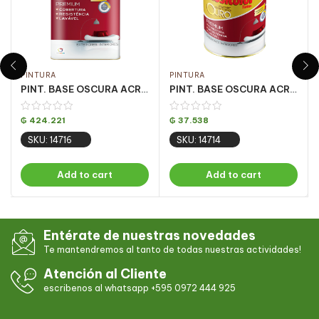
PINTURA
PINTURA
PINT. BASE OSCURA ACRILICA OURO FOSCO 16.2LT
PINT. BASE OSCURA ACRILICA OURO FOSCO 810ML
₲
424.221
₲
37.538
SKU: 14716
SKU: 14714
Add to cart
Add to cart
Entérate de nuestras novedades
Te mantendremos al tanto de todas nuestras actividades!
Atención al Cliente
escribenos al whatsapp +595 0972 444 925