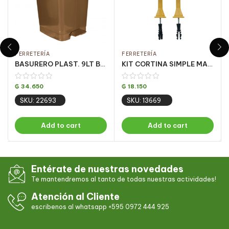
FERRETERÍA
FERRETERÍA
BASURERO PLAST. 9LT BRONZE C/ PEDAL CJ C/ 4UN
KIT CORTINA SIMPLE MARFIL 1.5 MT (PQT C/ 5 UN)
₲
34.650
₲
18.150
SKU: 22693
SKU: 13669
Add to cart
Add to cart
Entérate de nuestras novedades
Te mantendremos al tanto de todas nuestras actividades!
Atención al Cliente
escribenos al whatsapp +595 0972 444 925