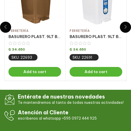
FERRETERÍA
FERRETERÍA
BASURERO PLAST. 9LT BRONZE C/ PEDAL CJ C/ 4UN
BASURERO PLAST. 9LT BLANCO C/ PEDAL CJ C/ 4UN
₲
34.650
₲
34.650
SKU: 22693
SKU: 22691
Add to cart
Add to cart
Entérate de nuestras novedades
Te mantendremos al tanto de todas nuestras actividades!
Atención al Cliente
escribenos al whatsapp +595 0972 444 925