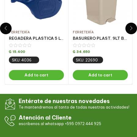
FERRETERÍA
FERRETERÍA
REGADERA PLASTICA 5 LTS AZUL – PQT 8
BASURERO PLAST. 9LT BEIGE C/ PEDAL CJ C/ 4UN
₲
15.400
₲
34.650
SKU: 4036
SKU: 22690
Add to cart
Add to cart
Entérate de nuestras novedades
Te mantendremos al tanto de todas nuestras actividades!
Atención al Cliente
escribenos al whatsapp +595 0972 444 925