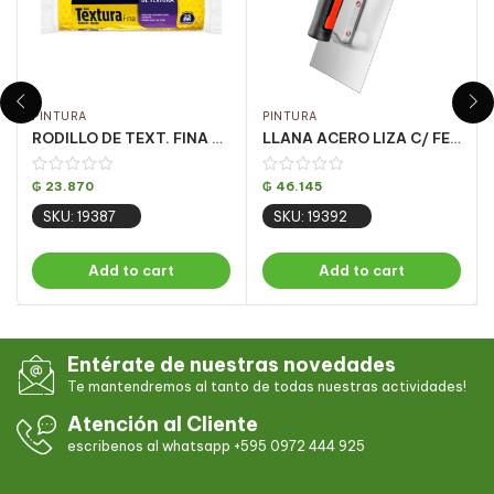
PINTURA
PINTURA
RODILLO DE TEXT. FINA ESPUMA 23CM ATLAS CJ C/ 12 UN
LLANA ACERO LIZA C/ FEC PQT 6UN 12 X25CM
₲
23.870
₲
46.145
SKU: 19387
SKU: 19392
Add to cart
Add to cart
Entérate de nuestras novedades
Te mantendremos al tanto de todas nuestras actividades!
Atención al Cliente
escribenos al whatsapp +595 0972 444 925