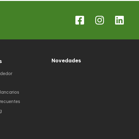
Novedades
s
ndedor
Bancarios
Frecuentes
g