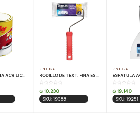
PINTURA
PINTURA
PINT. BASE MEDIA ACRILICA OURO FOSCO 810ML
RODILLO DE TEXT. FINA ESPUMA 09CM ATLAS CJ C/ 12 UN (110/9)
₲
10.230
₲
19.140
SKU: 19388
SKU: 19251
 cart
Add to cart
Add 