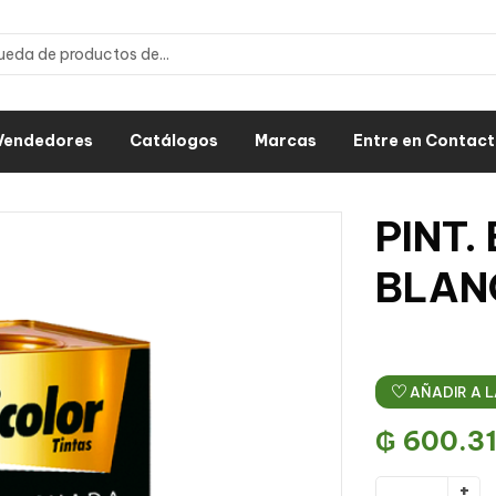
Vendedores
Catálogos
Marcas
Entre en Contac
PINT
BLAN
AÑADIR A L
₲
600.3