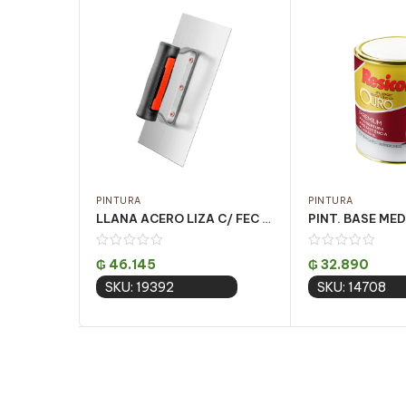
PINTURA
PINTURA
LLANA ACERO LIZA C/ FEC PQT 6UN 12 X25CM
₲
46.145
₲
32.890
SKU: 19392
SKU: 14708
Add to cart
Add to