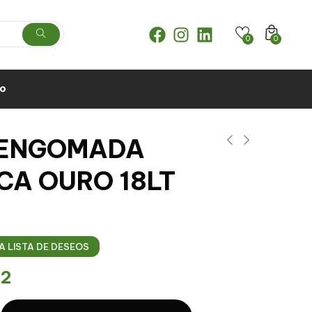
0
0
to
. ENGOMADA
CA OURO 18LT
A LISTA DE DESEOS
12