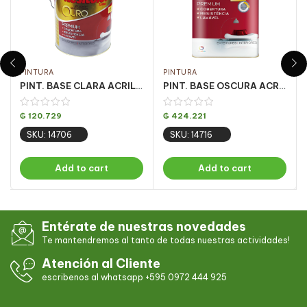
PINTURA
PINTURA
PINT. BASE CLARA ACRILICA OURO FOSCO 3.24LT
PINT. BASE OSCURA ACRILICA OURO FOSCO 16.2LT
₲
120.729
₲
424.221
SKU: 14706
SKU: 14716
Add to cart
Add to cart
Entérate de nuestras novedades
Te mantendremos al tanto de todas nuestras actividades!
Atención al Cliente
escribenos al whatsapp +595 0972 444 925