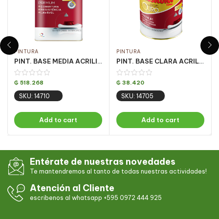
PINTURA
PINTURA
PINT. BASE MEDIA ACRILICA OURO FOSCO 16.2LT
PINT. BASE CLARA ACRILICA OURO FOSCO 810ML
₲
518.268
₲
38.420
SKU: 14710
SKU: 14705
Add to cart
Add to cart
Entérate de nuestras novedades
Te mantendremos al tanto de todas nuestras actividades!
Atención al Cliente
escribenos al whatsapp +595 0972 444 925