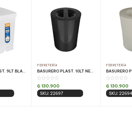
FERRETERÍA
FERRETERÍA
BASURERO PLAST. 9LT BLANCO C/ PEDAL CJ C/ 4UN
BASURERO PLAST. 10LT NEGRO PREMIUM VULCANO
₲
130.900
₲
130.900
SKU: 22697
SKU: 2269
 cart
Add to cart
Add 