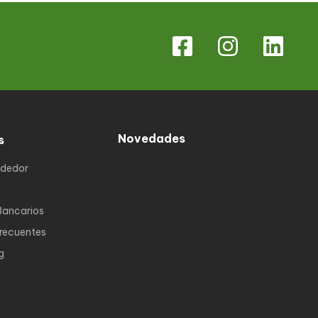
Novedades
s
ndedor
Bancarios
Frecuentes
g