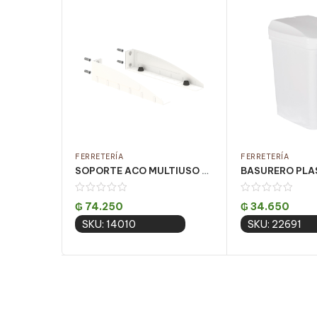
FERRETERÍA
FERRETERÍA
SOPORTE ACO MULTIUSO BLANCO DECORATIVO
₲
74.250
₲
34.650
SKU: 14010
SKU: 22691
Add to cart
Add to