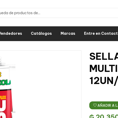
Vendedores
Catálogos
Marcas
Entre en Contac
SELL
MULTI
12UN
AÑADIR A L
₲
20.35