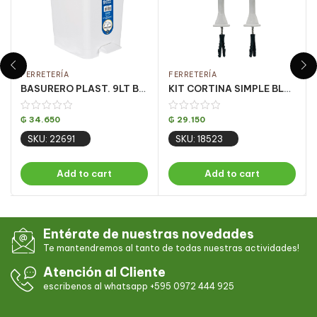
FERRETERÍA
FERRETERÍA
BASURERO PLAST. 9LT BLANCO C/ PEDAL CJ C/ 4UN
KIT CORTINA SIMPLE BLANCO 2.50 MT (PQT C/ 5 UN)
₲
34.650
₲
29.150
SKU: 22691
SKU: 18523
Add to cart
Add to cart
Entérate de nuestras novedades
Te mantendremos al tanto de todas nuestras actividades!
Atención al Cliente
escribenos al whatsapp +595 0972 444 925